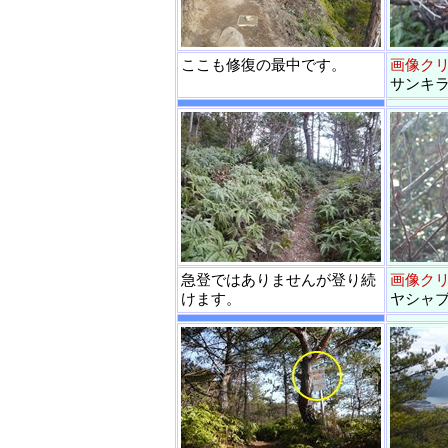
ここも修復の最中です。
画像ク
サンキ
急登ではありませんが登り続
画像ク
けます。
ヤシャ