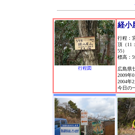
経小
行程：宮
頂（11
55）
標高：59
行程図
広島県
2009年
2004
今日の一