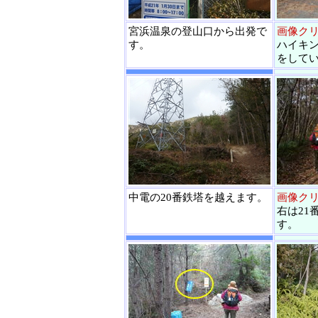
宮浜温泉の登山口から出発で
画像ク
す。
ハイキ
をして
中電の20番鉄塔を越えます。
画像ク
右は21
す。