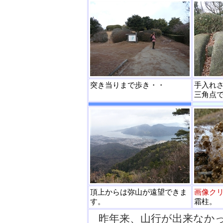
突き当りまで歩き・・
手入れ
三角点
頂上からは弥山が遠望できま
画像ク
す。
霜柱。
昨年来、山行が出来なか