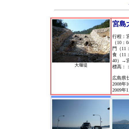
宮島
行程：宮
（10：
門（11
食（11
40）→
大堰堤
標高：：5
広島県
2008年
2009年