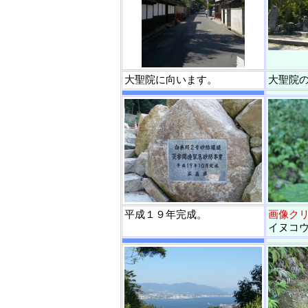
大聖院に向います。
大聖院
平成１９年完成。
画像ク
イヌコ