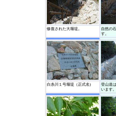
修復された大堰堤。
自然の
す。
白糸川１号堰堤（正式名)
登山道
います