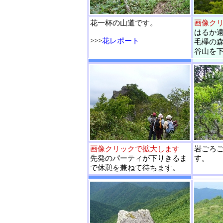
花一杯の山道です。
画像ク
はるか
>>>
花レポート
毛欅の
谷山を
画像クリックで拡大します
岩ごろ
先発のパーティが下りきるま
す。
で休憩を兼ねて待ちます。