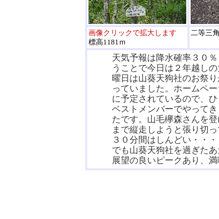
画像クリックで拡大します
二等三
標高1181ｍ
天気予報は降水確率３０％
うことで今日は２年越しの
曜日は山葵天狗社のお祭り
っていました。ホームペー
に予定されているので、ひ
ベストメンバーでやってき
たです。山毛欅森さんを登
まで縦走しようと張り切っ
３０分間はしんどい・・・
でも山葵天狗社を過ぎたあ
展望の良いピークあり、満