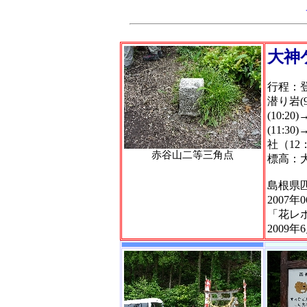
大神
行程：登
潜り岩(
(10:20
(11:3
社（12
赤谷山二等三角点
標高：大
島根県
2007年
「花レポ
2009