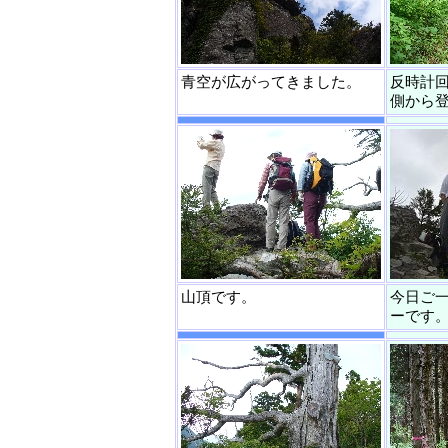
青空が広がってきました。
反時計
側から
山頂です。
今日ご
ーです