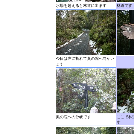
水場を越えると林道に出ます
林道です
今日は左に折れて奥の院へ向かい
ます
奥の院への分岐です
ここで林
す