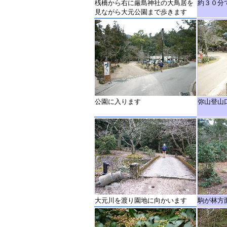
桟橋から右に厳島神社の大鳥居を
約３０分
見ながら大元公園まで歩きます
公園に入ります
弥山登山
大元川を渡り園地に向かいます
駒が林方