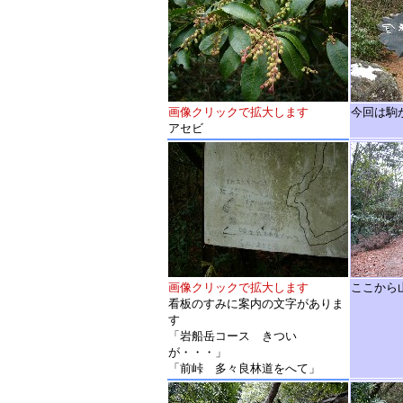
画像クリックで拡大します
今回は駒
アセビ
画像クリックで拡大します
ここから
看板のすみに案内の文字がありま
す
「岩船岳コース きつい
が・・・」
「前峠 多々良林道をへて」