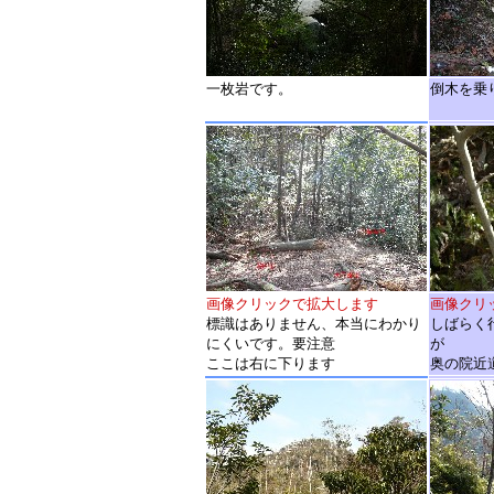
一枚岩です。
倒木を乗
画像クリックで拡大します
画像クリ
標識はありません、本当にわかり
しばらく
にくいです。要注意
が
ここは右に下ります
奥の院近