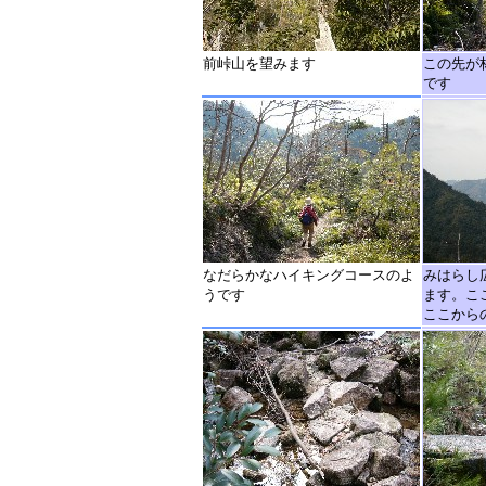
前峠山を望みます
この先が
です
なだらかなハイキングコースのよ
みはらし
うです
ます。こ
ここから