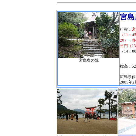
宮島
行程：
宮
（11：
20）→
王門（13
（14：
宮島奥の院
標高：52
広島県佐
2005年