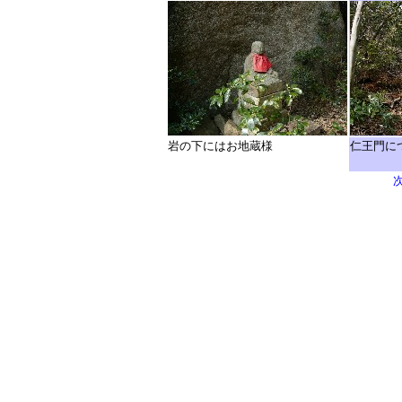
岩の下にはお地蔵様
仁王門に