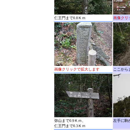
仁王門まで0.8Ｋｍ
画像クリ
画像クリックで拡大します
ここから
弥山まで0.9Ｋｍ、
左手に駒
仁王門まで0.3Ｋｍ