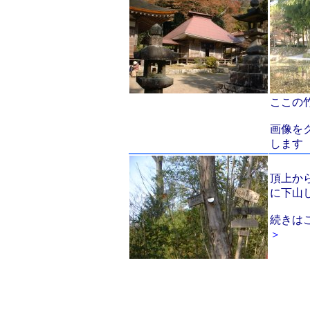
ここの
画像を
します
頂上か
に下山
続きは
＞