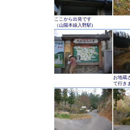
ここから出発です
（山陽本線入野駅)
お地蔵
て行き