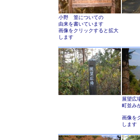
小野 篁についての
由来を書いています
画像をクリックすると拡大
します
展望広
町並み
画像を
します