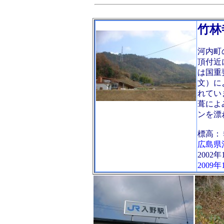
竹林
河内町
頂付近
は国重
文）に
れてい
葺によ
ンを漂
標高：
広島県
2002年
2009