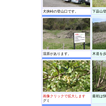
犬挟峠の登山口です。
下蒜山
湿原があります。
木道を
画像クリックで拡大します
最初は
グミ