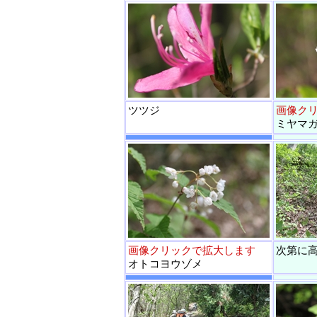
ツツジ
画像ク
ミヤマ
画像クリックで拡大します
次第に
オトコヨウゾメ