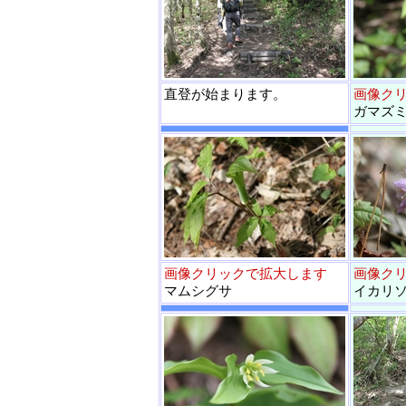
直登が始まります。
画像ク
ガマズ
画像クリックで拡大します
画像ク
マムシグサ
イカリ