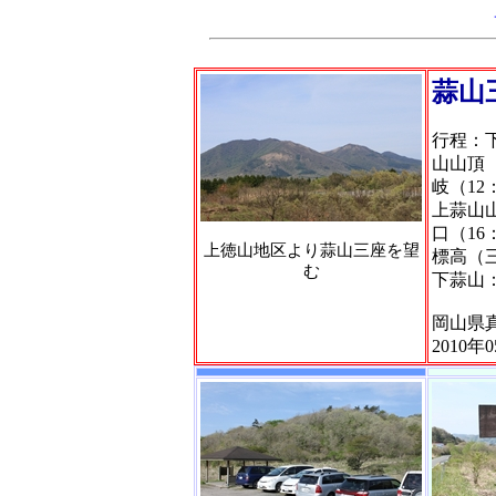
蒜山
行程：下
山山頂（
岐（12
上蒜山山
口（16
上徳山地区より蒜山三座を望
標高（
む
下蒜山：1
岡山県
2010年