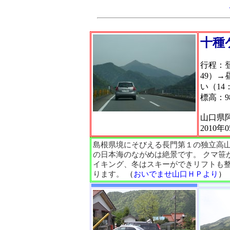
十種
行程：登
49）→
い（14
標高：98
山口県
2010年
島根県境にそびえる長門第１の独立高
の日本海のながめは絶景です。 クマ笹
イキング、冬はスキーができリフトも整
ります。
（
おいでませ山口ＨＰより
）