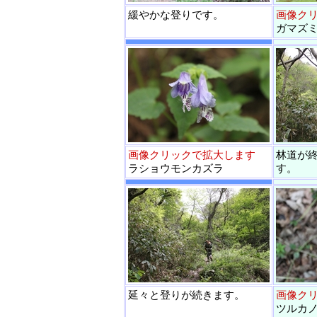
緩やかな登りです。
画像ク
ガマズ
画像クリックで拡大します
林道が
ラショウモンカズラ
す。
延々と登りが続きます。
画像ク
ツルカ