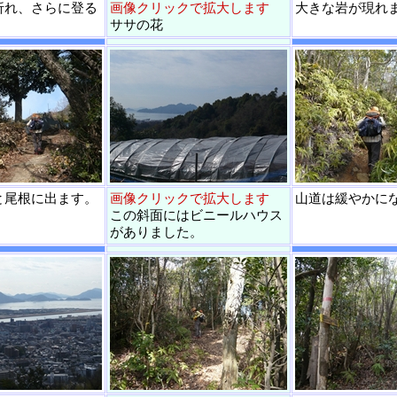
折れ、さらに登る
画像クリックで拡大します
大きな岩が現れ
ササの花
と尾根に出ます。
画像クリックで拡大します
山道は緩やかに
この斜面にはビニールハウス
がありました。