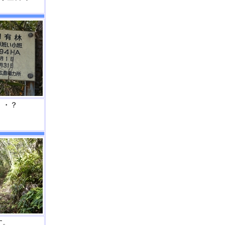
・・？
す。