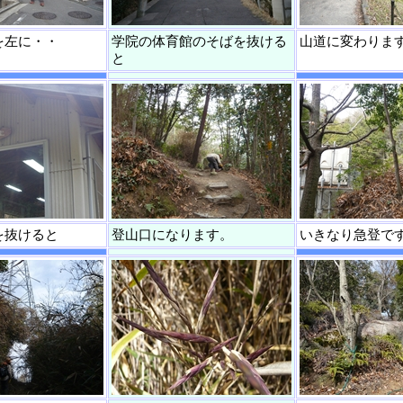
を左に・・
学院の体育館のそばを抜ける
山道に変わりま
と
を抜けると
登山口になります。
いきなり急登で