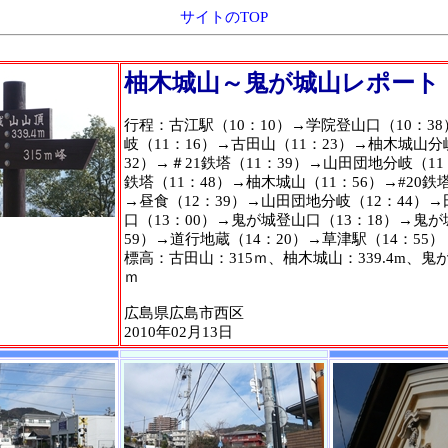
サイトのTOP
柚木城山～鬼が城山レポート
行程：古江駅（10：10）→学院登山口（10：3
岐（11：16）→古田山（11：23）→柚木城山分
32）→＃21鉄塔（11：39）→山田団地分岐（11：
鉄塔（11：48）→柚木城山（11：56）→#20鉄塔
→昼食（12：39）→山田団地分岐（12：44）
口（13：00）→鬼が城登山口（13：18）→鬼が
59）→道行地蔵（14：20）→草津駅（14：55）
標高：古田山：315ｍ、柚木城山：339.4m、鬼が城
ｍ
広島県広島市西区
2010年02月13日