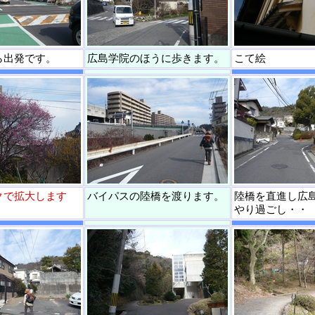
ら出発です。
広島学院のほうに歩きます。
こて絵
クで拡大します
バイパスの陸橋を渡ります。
陸橋を直進し広
やり過ごし・・