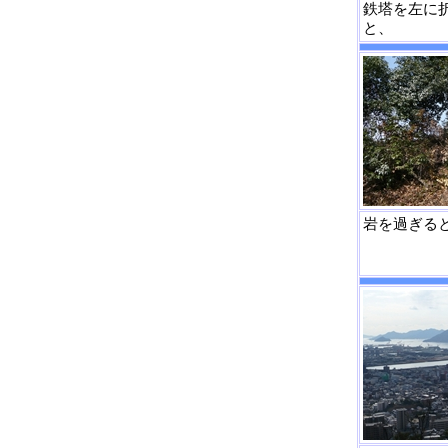
鉄塔を左に
と、
岩を過ぎる