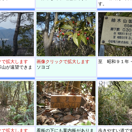
す。
クで拡大します
画像クリックで拡大します
至 昭和９１年
峯山が遠望できま
ソヨゴ
クで拡大します
看板の下にも案内板がありま
歩きやすい道で