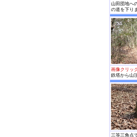
山田団地へ
の道を下り
画像クリッ
鉄塔から山
三等三角点