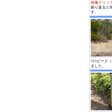
画像クリッ
振り返ると
す。
315ピーク
ました。