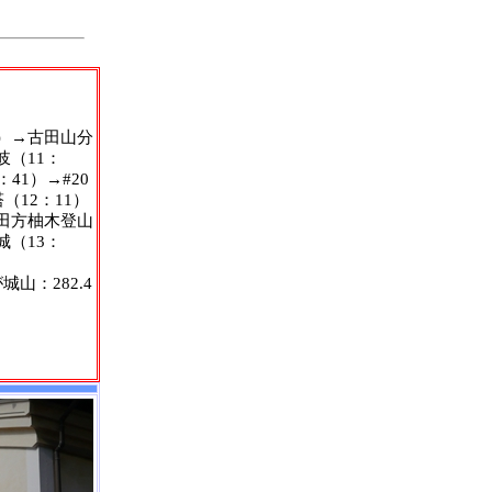
8）→古田山分
岐（11：
41）→#20
（12：11）
→田方柚木登山
城（13：
山：282.4