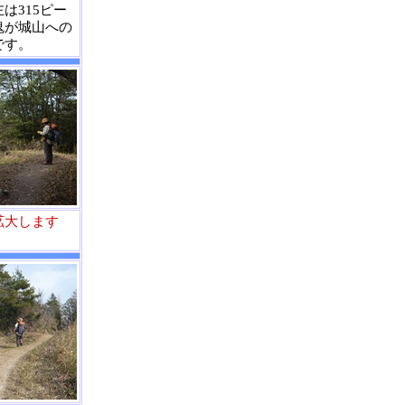
は315ピー
鬼が城山への
です。
拡大します