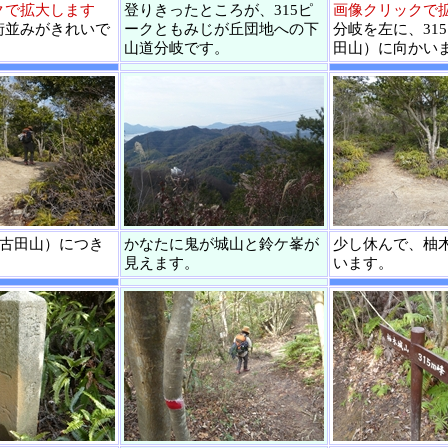
クで拡大します
登りきったところが、315ピ
画像クリックで
街並みがきれいで
ークともみじが丘団地への下
分岐を左に、31
山道分岐です。
田山）に向かい
（古田山）につき
かなたに鬼が城山と鈴ケ峯が
少し休んで、柚
見えます。
います。