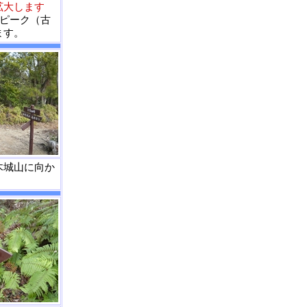
拡大します
5ピーク（古
ます。
木城山に向か