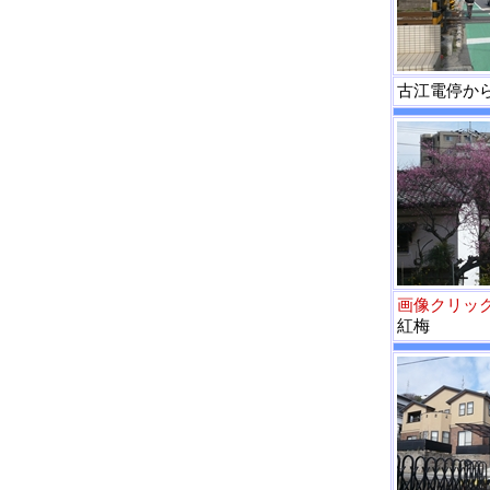
古江電停か
画像クリッ
紅梅