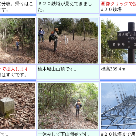
の分岐。帰りはこ
＃２０鉄塔が見えてきまし
画像クリックで
ます。
た。
#２０鉄塔
クで拡大します
柚木城山山頂です。
標高339.4ｍ
頂はすぐです。
です。
一休みして下山開始です。
#２０鉄塔まで