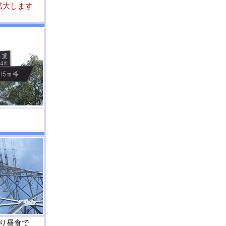
拡大します
戻り昼食で