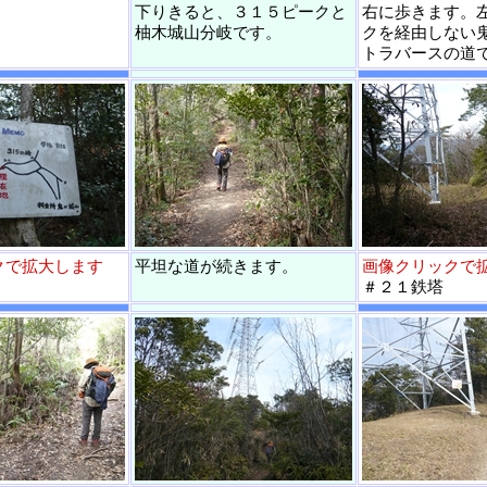
。
下りきると、３１５ピークと
右に歩きます。左
柚木城山分岐です。
クを経由しない
トラバースの道
クで拡大します
平坦な道が続きます。
画像クリックで
＃２１鉄塔