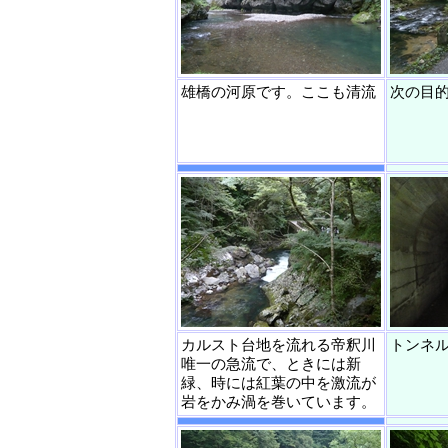
雄橋の河原です。ここも清流
次の目
カルスト台地を流れる帝釈川
トンネ
唯一の急流で、ときには新
緑、時には紅葉の中を激流が
岩をかみ渦を巻いています。