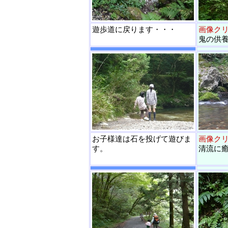
遊歩道に戻ります・・・
画像ク
鬼の供養
お子様達は石を投げて遊びま
画像ク
す。
清流に