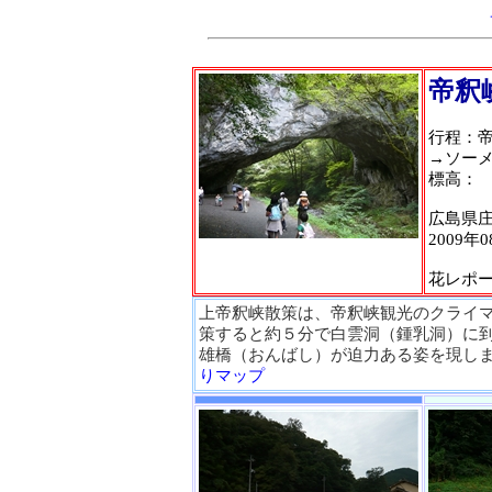
帝釈
行程：
→ソー
標高：
広島県
2009年
花レポー
上帝釈峡散策は、帝釈峡観光のクライ
策すると約５分で白雲洞（鍾乳洞）に到
雄橋（おんばし）が迫力ある姿を現しま
りマップ