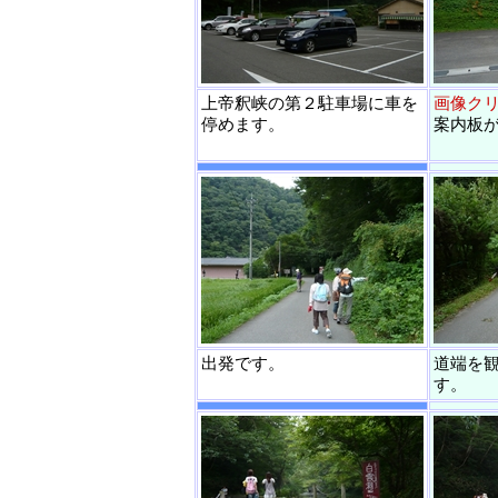
上帝釈峡の第２駐車場に車を
画像ク
停めます。
案内板
出発です。
道端を
す。