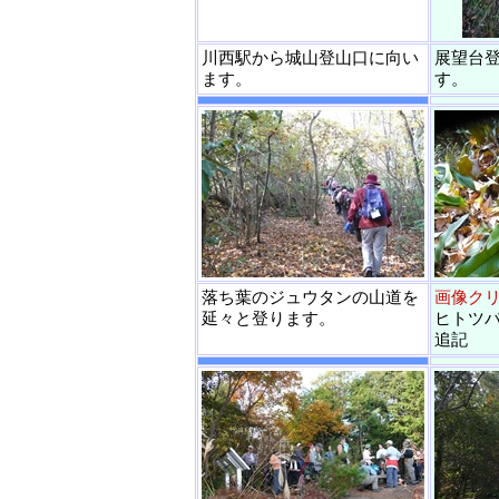
川西駅から城山登山口に向い
展望台
ます。
す。
落ち葉のジュウタンの山道を
画像ク
延々と登ります。
ヒトツバ
追記