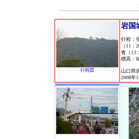
岩国
行程：登
（11：
食（13
標高：城
行程図
山口県
2008年