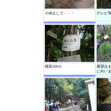
小休止して・・・
テレビ
標高300ｍ
展望台
に向い