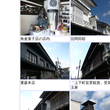
角倉菓子店の店内
旧岡田邸
重森本店
「上下町並景観賞」受
玉家