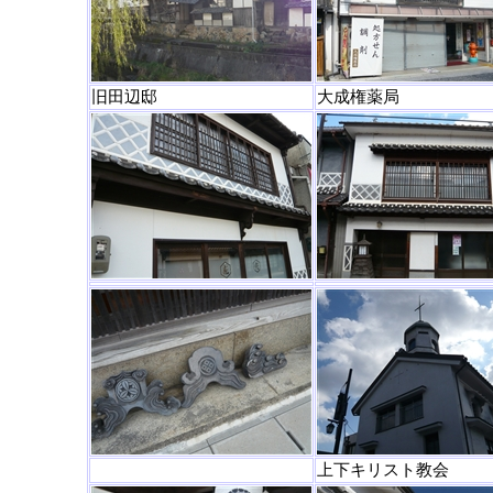
旧田辺邸
大成権薬局
上下キリスト教会