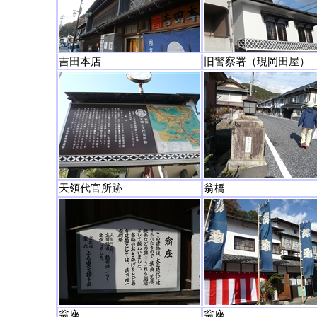
吉田本店
旧警察署（現岡田屋）
天領代官所跡
翁橋
翁座
翁座