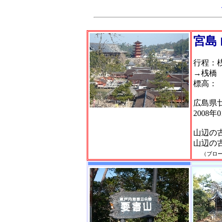
宮島
行程：
→桟橋
標高：
広島県
2008年
山辺の
山辺の
（ブロ