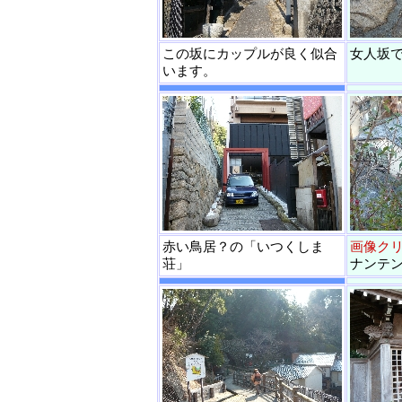
この坂にカップルが良く似合
女人坂
います。
赤い鳥居？の「いつくしま
画像ク
荘」
ナンテ