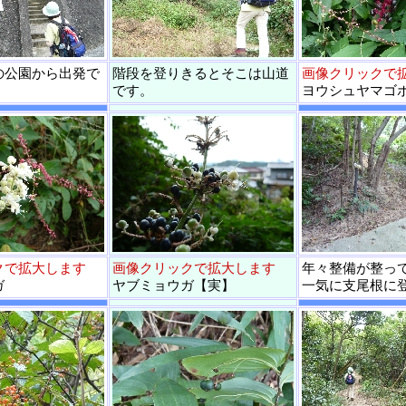
の公園から出発で
階段を登りきるとそこは山道
画像クリックで
です。
ヨウシュヤマゴ
クで拡大します
画像クリックで拡大します
年々整備が整っ
ガ
ヤブミョウガ【実】
一気に支尾根に