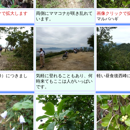
クで拡大します
両側にママコナが咲き乱れて
画像クリックで
います。
マルバハギ
峰）につきまし
気軽に登れることもあり、何
軽い昼食後西峰
時来てもここは人がいっぱい
です。