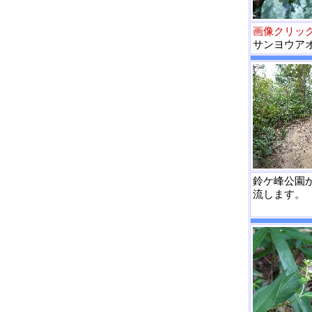
画像クリッ
サンヨウア
鈴ケ峰公園
流します。