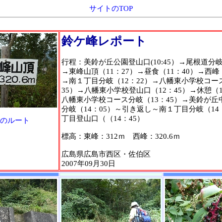
サイトのTOP
鈴ケ峰レポート
行程：美鈴が丘公園登山口(10:45）→尾根道分岐
→東峰山頂（11：27）→昼食（11：40）→西峰（
→南１丁目分岐（12：22）→八幡東小学校コー
35）→八幡東小学校登山口（12：45）→休憩（1
八幡東小学校コース分岐（13：45）→美鈴が丘
分岐（14：05）～引き返し～南１丁目分岐（14
丁目登山口（（14：45）
のルート
標高：東峰：312ｍ 西峰：320.6ｍ
広島県広島市西区・佐伯区
2007年09月30日