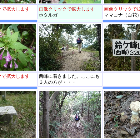
クで拡大します
画像クリックで拡大します
画像クリックで
ホタルガ
ママコナ（白花
クで拡大します
西峰に着きました。ここにも
３人の方が・・・