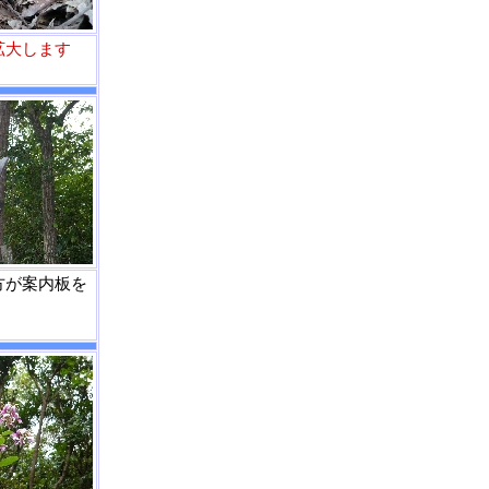
拡大します
方が案内板を
。