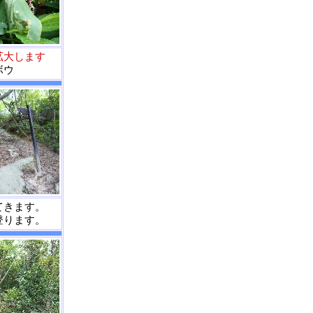
拡大します
ボウ
てきます。
登ります。