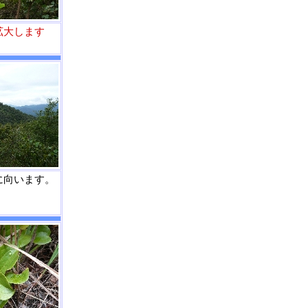
拡大します
に向います。