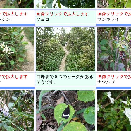
クで拡大します
画像クリックで拡大します
画像クリックで
ンジン
ソヨゴ
サンキライ
クで拡大します
西峰まで６つのピークがある
画像クリックで
ナ
そうです。
ナツハゼ