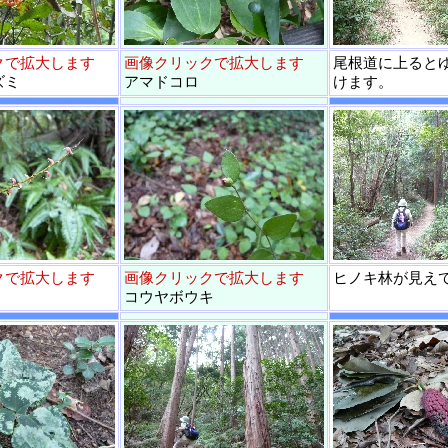
クで拡大します
画像クリックで拡大します
尾根道に上ると
ズミ
アマドコロ
けます。
クで拡大します
画像クリックで拡大します
ヒノキ林が見え
コウヤボウキ