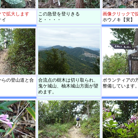
クで拡大します
この急登を登りきる
画像クリックで
オイ
と・・・・
ホウノキ【実】
からの登山道と合
合流点の樹木は切り取られ、
ボランティアの
鬼ケ城山、柚木城山方面が望
整備しています
めます。