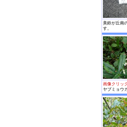
美鈴が丘南
す。
画像クリッ
ヤブミョウ