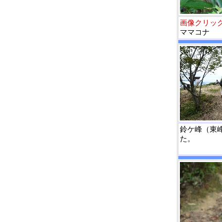
画像クリッ
ママコナ
鈴ケ峰（東
た。