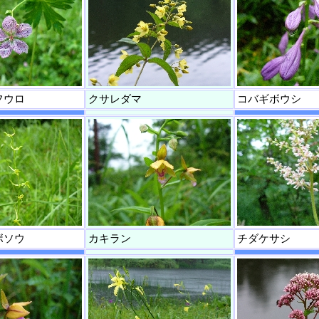
フウロ
クサレダマ
コバギボウシ
ボソウ
カキラン
チダケサシ