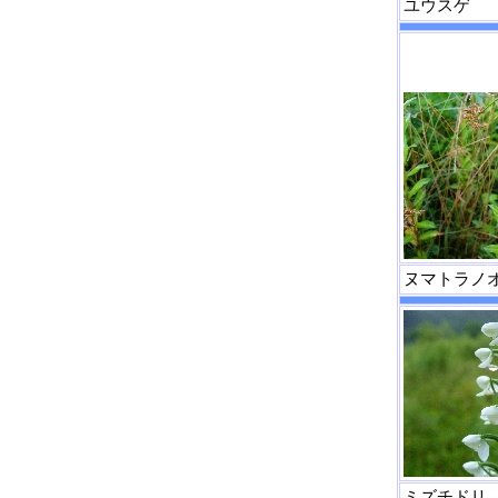
ユウスゲ
ヌマトラノ
ミズチドリ