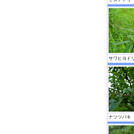
サワヒヨド
ナツツバキ