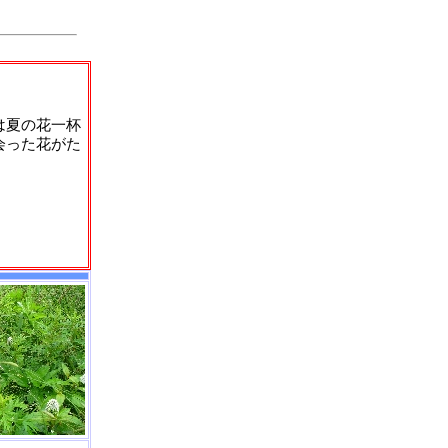
は夏の花一杯
会った花がた