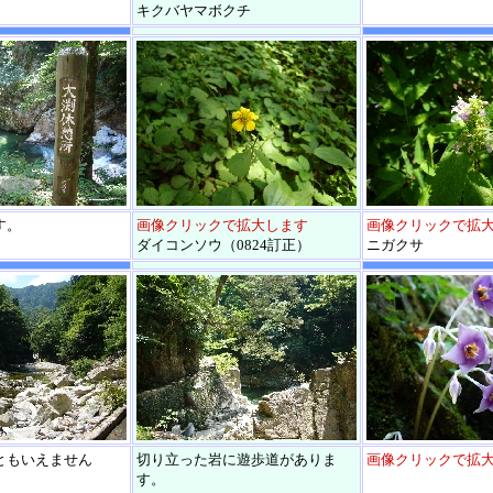
キクバヤマボクチ
す。
画像クリックで拡大します
画像クリックで拡
ダイコンソウ（0824訂正）
ニガクサ
ともいえません
切り立った岩に遊歩道がありま
画像クリックで拡
す。