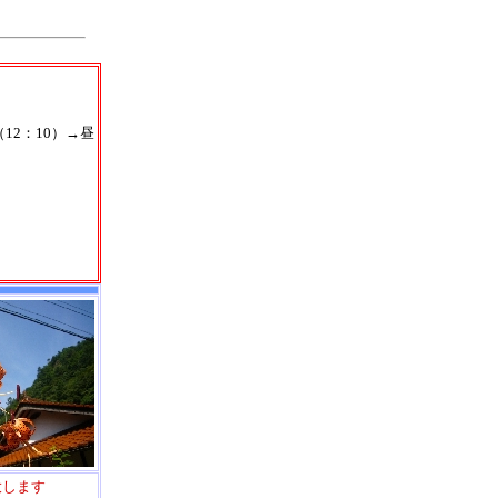
12：10）→昼
）
大します