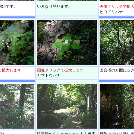
開始です。
いきなり登ります。
画像クリックで拡
ヒヨドリバナ
で拡大します
画像クリックで拡大します
出会橋の方面に歩
ヤマトウバナ
です。
駐車場からショートカットも出来
日陰の道は快適に