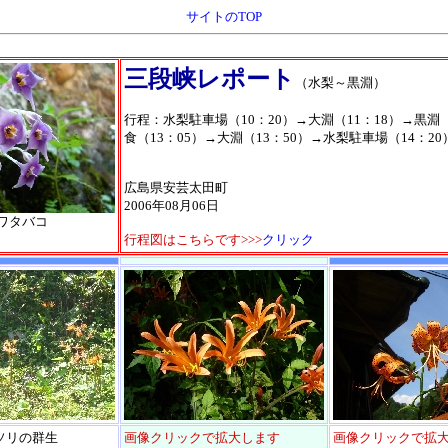
サイトのTOP
三段峡レポート
（水梨～黒淵）
行程：水梨駐車場（10：20）→大淵（11：18）→黒淵（
食（13：05）→大淵（13：50）→水梨駐車場（14：20
広島県安芸太田町
2006年08月06日
ワタバコ
行程図はこちらです>>>
クリック
ソリの群生
画像クリックで拡大します
画像クリックで拡