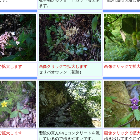
ます。
で拡大します
画像クリックで拡大します
画像クリックで拡
セリバオウレン（花跡）
で拡大します
階段の真ん中にコンクリートを流
画像クリックで拡
しているので歩きやすいです。
歩き出してすぐに