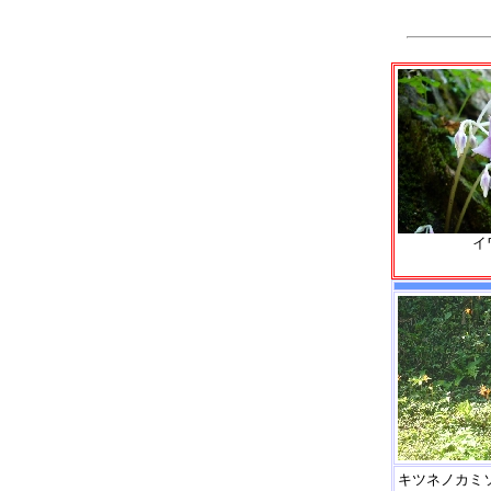
イ
キツネノカミ