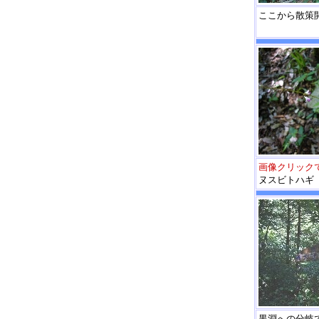
ここから散策
画像クリック
ヌスビトハギ
黒淵への分岐