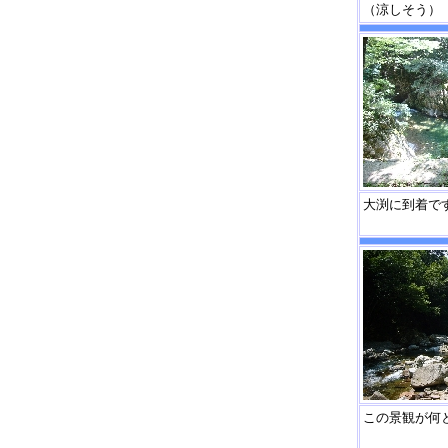
（涼しそう）
大渕に到着で
この景観が何