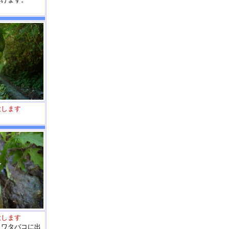
大します
大します
イワタバコに出