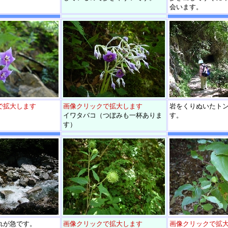
会います。
で拡大します
画像クリックで拡大します
岩をくりぬいたト
イワタバコ（つぼみも一杯ありま
す。
す）
れが急です。
画像クリックで拡大します
画像クリックで拡