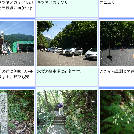
キツネノカミソリの
キツネノカミソリ
オニユリ
ら三段峡に向かいま
駅の前に美味しい弁
水梨の駐車場に到着です。
ここから黒淵まで
ります。野菜も安