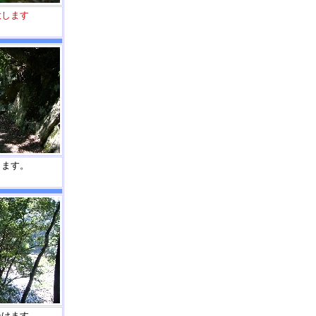
大します
きます。
歩けます。