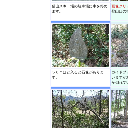
猫山スキー場の駐車場に車を停め
画像クリ
ます。
登山口の
５０ｍほど入ると石像がありま
ガイドブ
す。
いますが
か倒れて