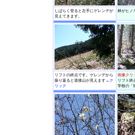
しばらく登ると左手にゲレンデが
林がヒノ
見えてきます。
リフトの終点です。ゲレンデから
画像クリ
振り返ると道後山が見えます→
ク
リフト終
リック
学校の「