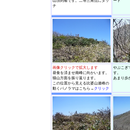
山頂到着です。二等三角点にタッ
ート
チ
画像クリックで拡大します
やぶこぎ
昼食を済ませ南峰に向かいます。
す。
猫山方面を振り返ります。
あまり歩
この位置から見える比婆山連峰の
動くパノラマはこちら→
クリック