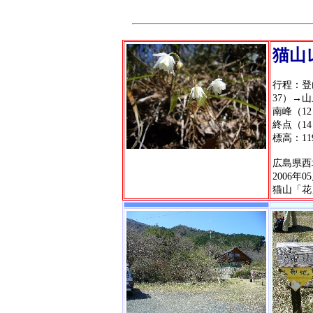
猫山
行程：登
37）→山
南峰（12
終点（14
標高：119
広島県西
2006年0
猫山「花