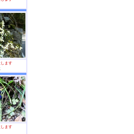
大します
生
大します