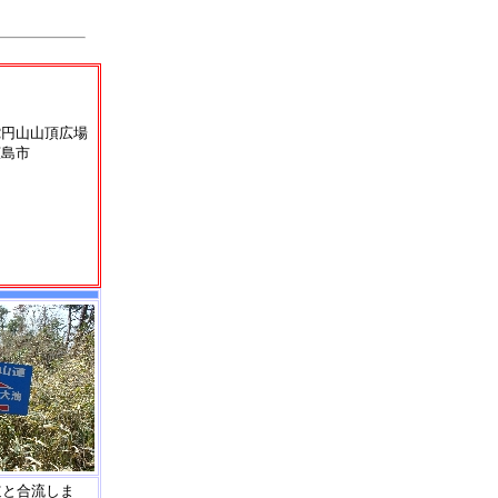
蛇円山山頂広場
広島市
道と合流しま