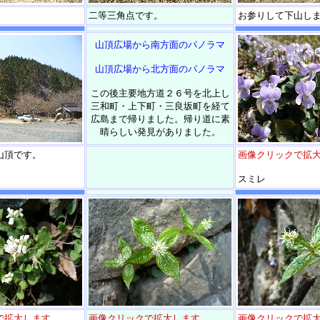
二等三角点です。
お参りして下山し
山頂広場から南方面のパノラマ
山頂広場から北方面のパノラマ
この後主要地方道２６号を北上し
三和町・上下町・三良坂町を経て
広島まで帰りました。帰り道に素
晴らしい発見がありました。
山頂です。
画像クリックで拡
スミレ
で拡大します
画像クリックで拡大します
画像クリックで拡