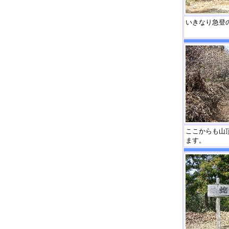
いきなり急登
ここからも山
ます。