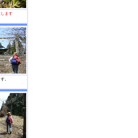
大します
ます。