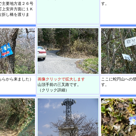
で主要地方道２６号
す。
町上安井方面に１Ｋ
左折し橋を渡りま
ちらから来ました）
画像クリックで拡大します
ここに蛇円山への
山頂手前の三叉路です。
す。
（クリック詳細）