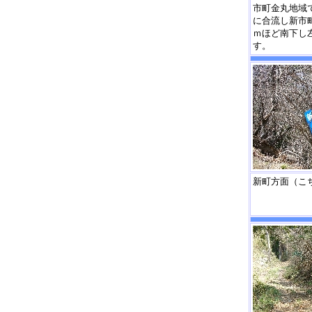
市町金丸地域
に合流し新市
ｍほど南下し
す。
新町方面（こ