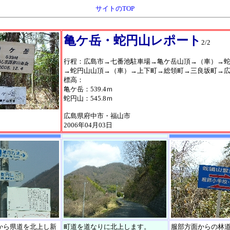
サイトのTOP
亀ケ岳・蛇円山レポート
2/2
行程：広島市→七番池駐車場→亀ケ岳山頂→（車）→
→蛇円山山頂→（車）→上下町→総領町→三良坂町→
標高：
亀ケ岳：539.4ｍ
蛇円山：545.8ｍ
広島県府中市・福山市
2006年04月03日
から県道を北上し新
町道を道なりに北上します。
服部方面からの林