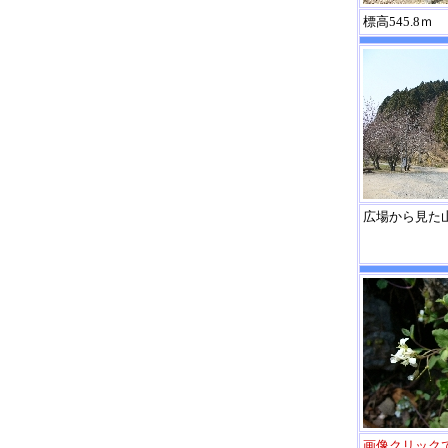
標高545.8ｍ
広場から見た
画像クリック