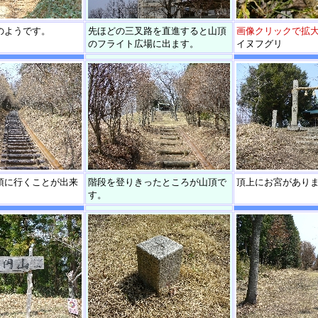
のようです。
先ほどの三叉路を直進すると山頂
画像クリックで拡
のフライト広場に出ます。
イヌフグリ
頂に行くことが出来
階段を登りきったところが山頂で
頂上にお宮があり
す。