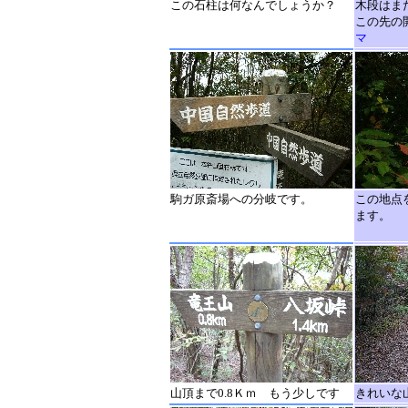
この石柱は何なんでしょうか？
木段はま
この先の
マ
駒ガ原斎場への分岐です。
この地点
ます。
山頂まで0.8Ｋｍ もう少しです
きれいな