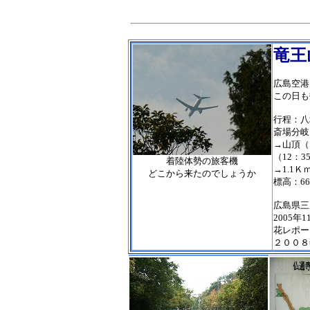
竜王
広島空港
この日も
行程：八
斎場分岐
→山頂（
（12：
着陸体勢の旅客機
→1.1Ｋ
どこから来たのでしょうか
標高：66
広島県三
2005年1
花レポー
２００８