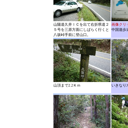
山陽道久井ＩＣを出て右折県道２
画像クリ
５号を三原方面にしばらく行くと
中国遊歩
八坂峠手前に登山口。
山頂まで2.2Ｋｍ
いきなり