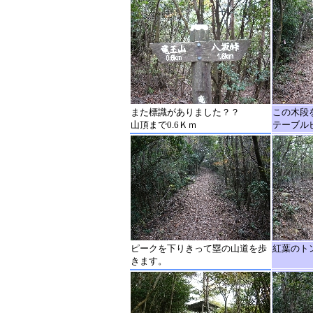
また標識がありました？？
この木段
山頂まで0.6Ｋｍ
テーブル
ピークを下りきって塁の山道を歩
紅葉のト
きます。