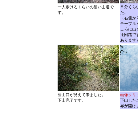
一人歩けるくらいの細い山道で
５分くら
す。
た。
（右側か
テーブル
ころに出
迂回路で
あります
登山口が見えて来ました。
画像クリ
下山完了です。
下山した
界が開け