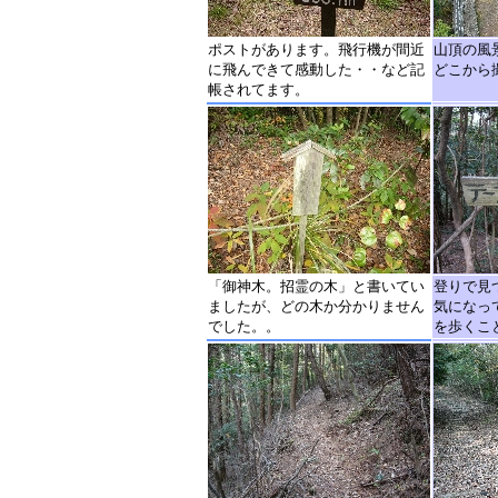
ポストがあります。飛行機が間近
山頂の風
に飛んできて感動した・・など記
どこから
帳されてます。
「御神木。招霊の木」と書いてい
登りで見
ましたが、どの木か分かりません
気になっ
でした。。
を歩くこ