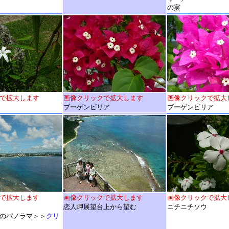
の実
で拡大します
画像クリックで拡大します
画像クリックで拡大
ブーゲンビリア
ブーゲンビリア
で拡大します
画像クリックで拡大します
画像クリックで拡大
恋人岬展望台上から望む
ニチニチソウ
のパノラマ＞＞
クリ