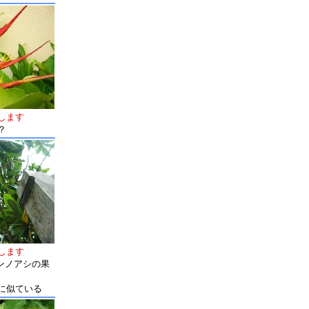
します
？
します
ゴバンノアシの果
に似ている