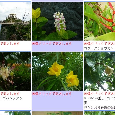
で拡大します
画像クリックで拡大します
画像クリックで拡大
ゴクラクチョウカ？
で拡大します
画像クリックで拡大します
画像クリックで拡大
追記：ゴバンノアシ
05/08/14追記：
実
見たとおり碁盤の足