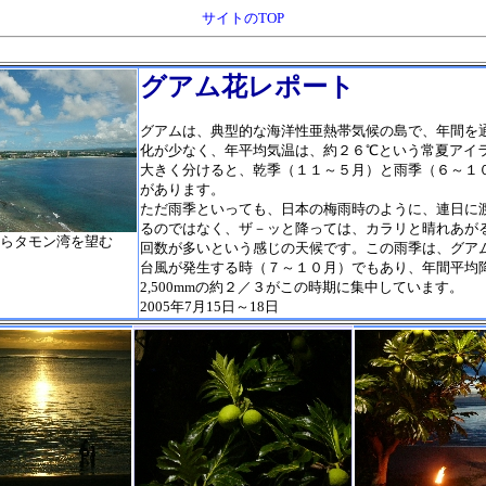
サイトのTOP
グアム花レポート
グアムは、典型的な海洋性亜熱帯気候の島で、年間を
化が少なく、年平均気温は、約２６℃という常夏アイ
大きく分けると、乾季（１１～５月）と雨季（６～１
があります。
ただ雨季といっても、日本の梅雨時のように、連日に
るのではなく、ザ－ッと降っては、カラリと晴れあが
らタモン湾を望む
回数が多いという感じの天候です。この雨季は、グア
台風が発生する時（７～１０月）でもあり、年間平均
2,500mmの約２／３がこの時期に集中しています。
2005年7月15日～18日