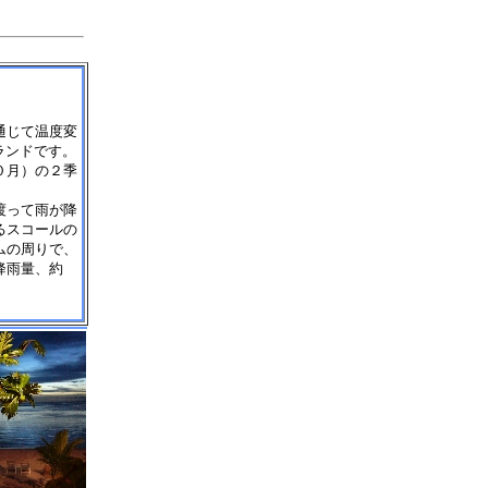
通じて温度変
ランドです。
０月）の２季
渡って雨が降
るスコールの
ムの周りで、
降雨量、約