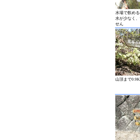
水場で飲める
水が少なく、
せん
山頂まで0.9K