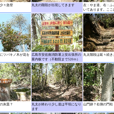
少々急登
丸太の階段が出現してきます
左：やま道、右：ふ
いてあります。ここ
にツバキノ木が花を
広島市安佐南消防署上安出張所の
丸太階段は延々続き
案内板です（不動院まで520ｍ）
の灰皿？
丸太が終わり少し道は平坦になり
山門跡？右側の門柱
ます