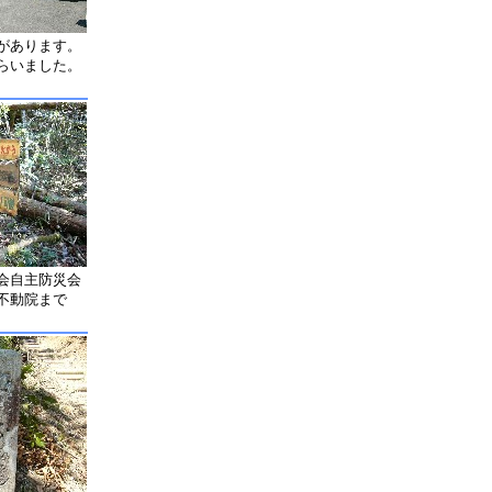
があります。
らいました。
会自主防災会
不動院まで