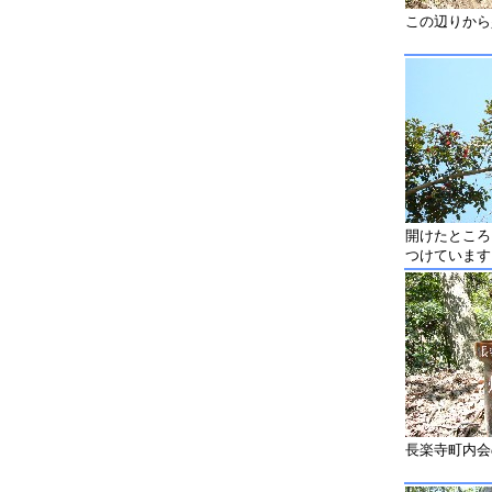
この辺りから
開けたところ
つけています
長楽寺町内会