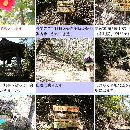
で拡大します
長楽寺二丁目町内会自主防災会の
安佐南消防署上安出
案内板（かねつき堂）
（不動院まで160ｍ
。無事を祈って一突
山道に戻ります
しばらく平坦な道を
だきました。
場に出ます。