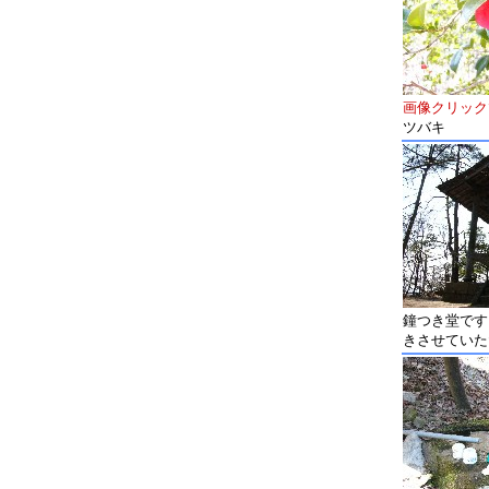
画像クリック
ツバキ
鐘つき堂です
きさせていた