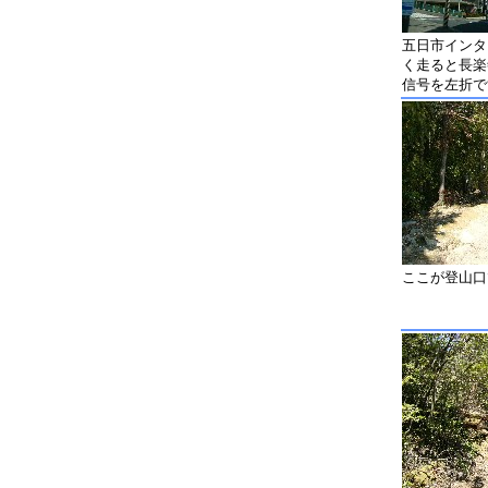
五日市インタ
く走ると長楽
信号を左折で
ここが登山口