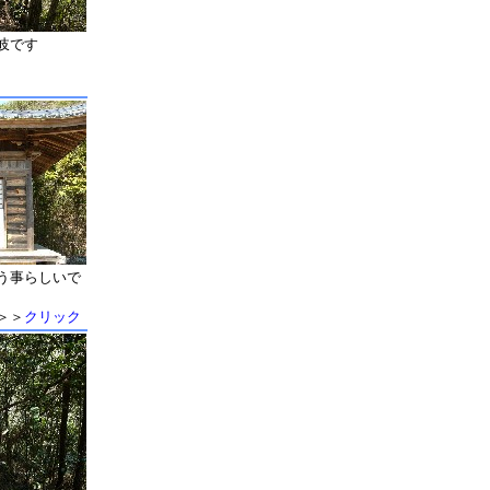
岐です
う事らしいで
＞＞
クリック