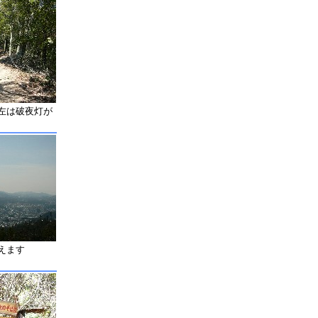
左は破夜灯が
えます