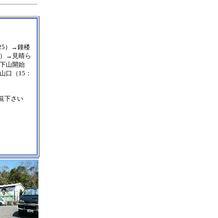
25）→鐘楼
5）→見晴ら
→下山開始
登山口（15：
ご覧下さい