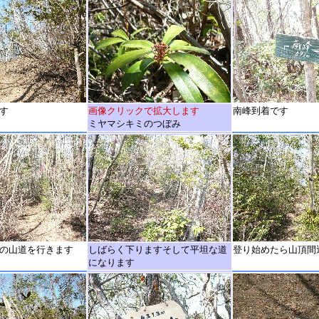
す
画像クリックで拡大します
南峰到着です
ミヤマシキミのつぼみ
の山道を行きます
しばらく下りますそして平坦な道
登り始めたら山頂間
になります