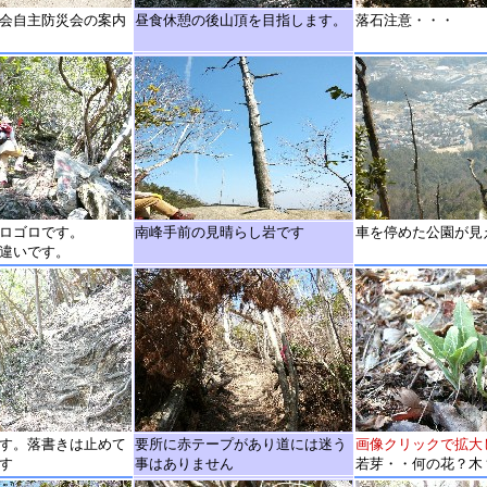
会自主防災会の案内
昼食休憩の後山頂を目指します。
落石注意・・・
ロゴロです。
南峰手前の見晴らし岩です
車を停めた公園が見
違いです。
す。落書きは止めて
要所に赤テープがあり道には迷う
画像クリックで拡大
す
事はありません
若芽・・何の花？木