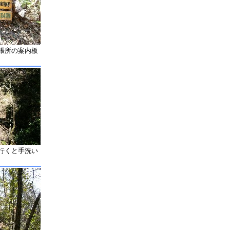
張所の案内板
）
行くと手洗い