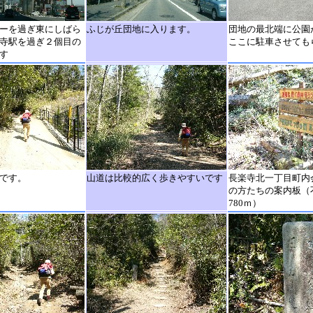
ーを過ぎ東にしばら
ふじが丘団地に入ります。
団地の最北端に公園
寺駅を過ぎ２個目の
ここに駐車させても
す
です。
山道は比較的広く歩きやすいです
長楽寺北一丁目町内
の方たちの案内板（
780ｍ）