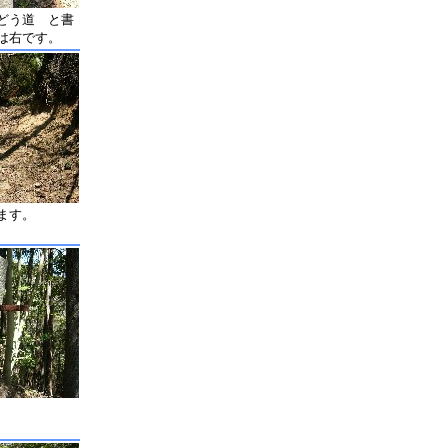
どう道 と書
は右です。
ます。