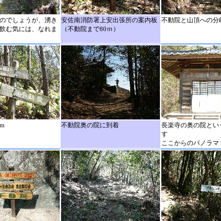
のでしょうが、湧き
安佐南消防署上安出張所の案内板
不動院と山頂への分
飲む気には、なれま
（不動院まで80ｍ）
m
不動院奥の院に到着
長楽寺の奥の院とい
す
ここからのパノラマ