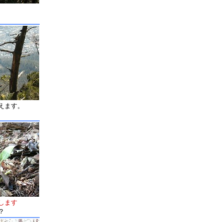
えます。
します
？