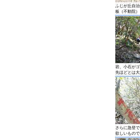
ふじが丘自治
板（不動院）
岩、小石がゴ
先ほどとは大
さらに急登で
欲しいもので