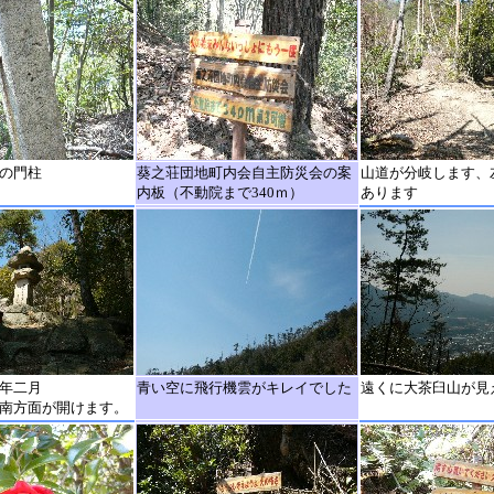
の門柱
葵之荘団地町内会自主防災会の案
山道が分岐します、
内板（不動院まで340ｍ）
あります
年二月
青い空に飛行機雲がキレイでした
遠くに大茶臼山が見
南方面が開けます。