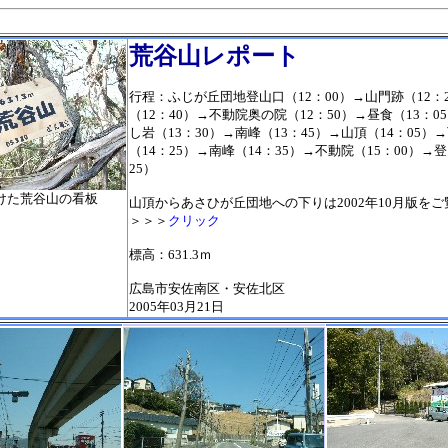
荒谷山レポート
行程：ふじが丘団地登山口（12：00）→山門跡（12：
（12：40）→不動院奥の院（12：50）→昼食（13：0
し岩（13：30）→南峰（13：45）→山頂（14：05）
（14：25）→南峰（14：35）→不動院（15：00）→
25）
けた荒谷山の看板
山頂からあさひが丘団地への下りは2002年10月版を
＞＞＞
クリック
標高：631.3ｍ
広島市安佐南区・安佐北区
2005年03月21日