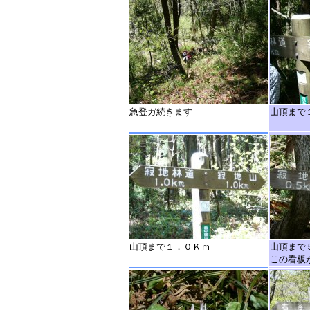
急登ガ続きます
山頂まで
山頂まで１．０Ｋｍ
山頂まで
この看板