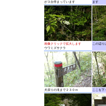
が３台停まっています
ます
画像クリックで拡大します
この辺り
ウワミズサクラ
犬戻りの滝まで２３０ｍ
ここを下