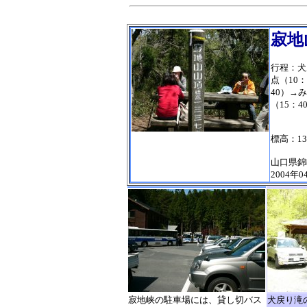
寂地
行程：犬
点（10：
40）→
（15：4
標高：13
山口県錦
2004年0
寂地峡の駐車場には、貸し切バス
犬戻り滝