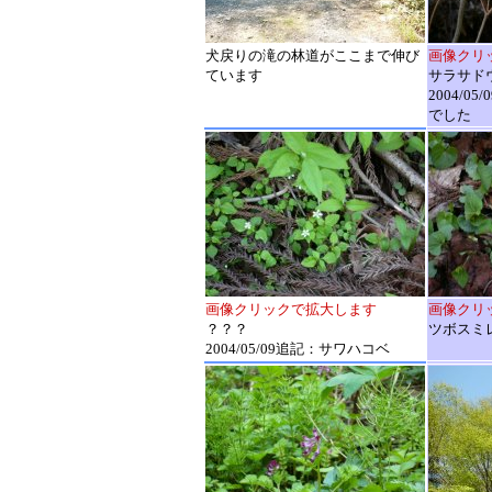
犬戻りの滝の林道がここまで伸び
画像クリ
ています
サラサド
2004/
でした
画像クリックで拡大します
画像クリ
？？？
ツボスミ
2004/05/09追記：サワハコベ