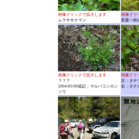
画像クリックで拡大します
画像クリ
ムラサキケマン
若葉一杯
画像クリックで拡大します
画像クリ
？？？
左：タチ
2004/05/09追記：マルバコンロン
右：タチ
ソウ