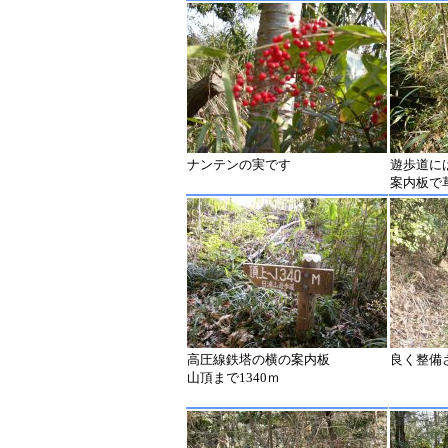
ナンテンの実です
遊歩道に
案内板で
高圧線鉄塔の横の案内板
良く整備
山頂まで1340ｍ