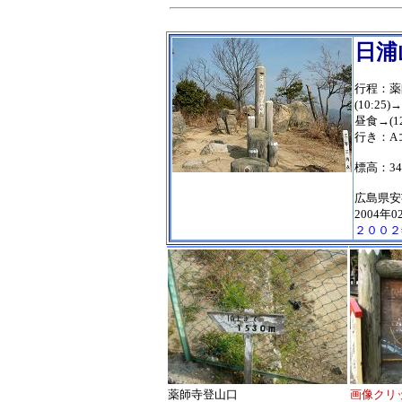
日浦
行程：薬師
(10:25
昼食→(12
行き：A
標高：34
広島県安
2004年0
２００２
薬師寺登山口
画像クリ