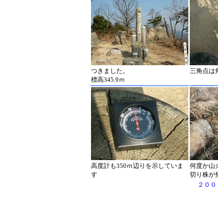
つきました。
三角点は
標高345.9ｍ
高度計も350ｍ辺りを示していま
何度か山
す
切り株が
２００