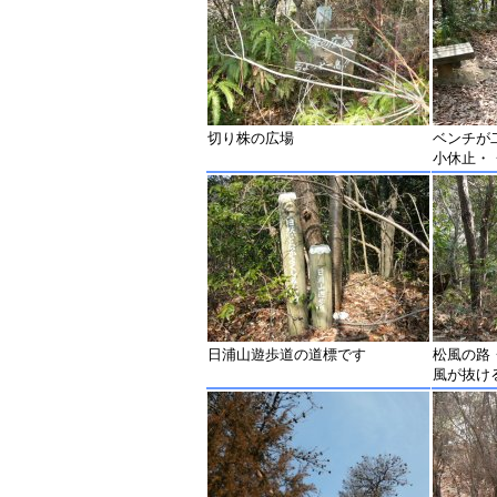
切り株の広場
ベンチが
小休止・
日浦山遊歩道の道標です
松風の路
風が抜け