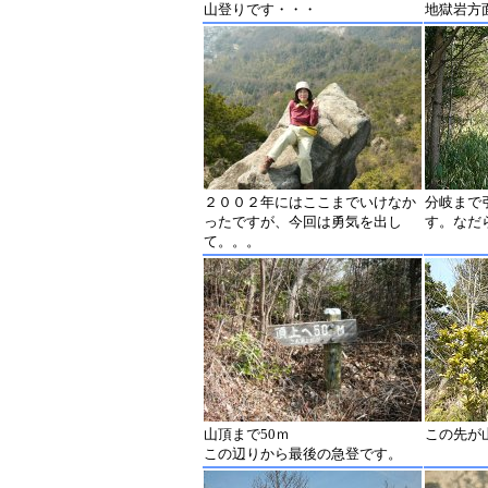
山登りです・・・
地獄岩方
２００２年にはここまでいけなか
分岐まで
ったですが、今回は勇気を出し
す。なだ
て。。。
山頂まで50ｍ
この先が
この辺りから最後の急登です。