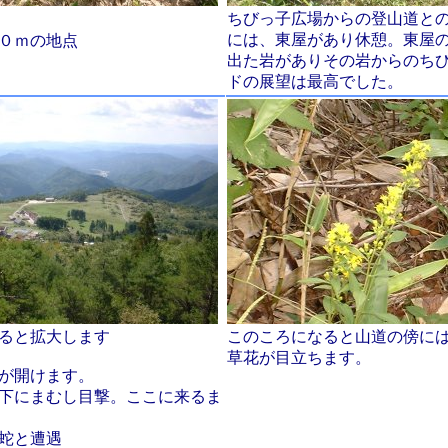
ちびっ子広場からの登山道と
には、東屋があり休憩。東屋
０ｍの地点
出た岩がありその岩からのち
ドの展望は最高でした。
ると拡大します
このころになると山道の傍に
草花が目立ちます。
が開けます。
下にまむし目撃。ここに来るま
蛇と遭遇