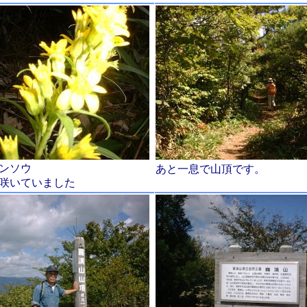
ンソウ
あと一息で山頂です。
咲いていました