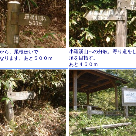
小羅漢山への分岐。寄り道を
から、尾根伝いで
頂を目指す。
なります。あと５００ｍ
あと４５０ｍ