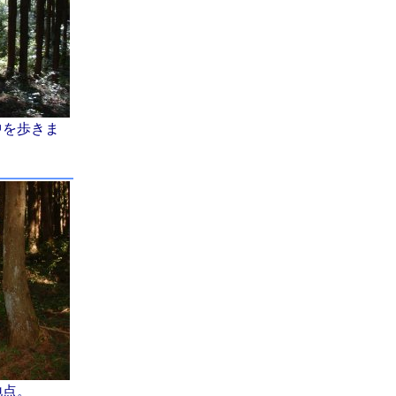
中を歩きま
。
地点。