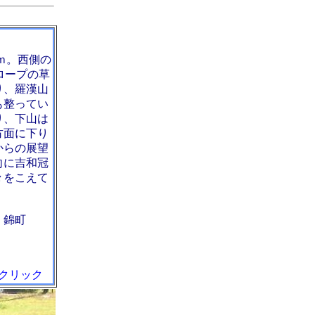
9ｍ。西側の
スロープの草
り、羅漢山
も整ってい
り、下山は
方面に下り
からの展望
向に吉和冠
々をこえて
、錦町
クリック