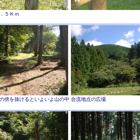
．５Ｋｍ
の傍を抜けるといよいよ山の中
合流地点の広場