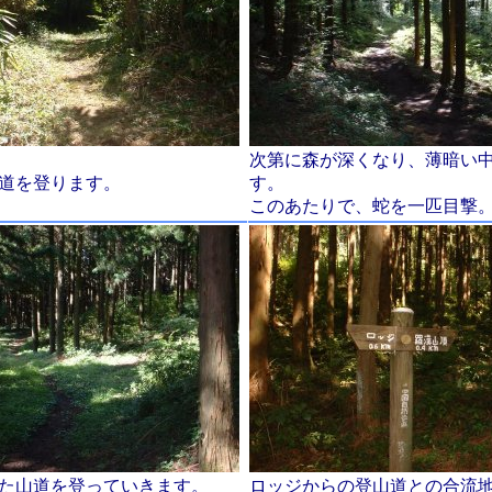
次第に森が深くなり、薄暗い
道を登ります。
す。
このあたりで、蛇を一匹目撃
た山道を登っていきます。
ロッジからの登山道との合流