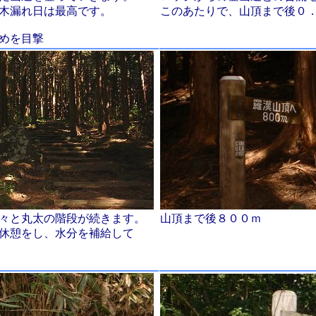
木漏れ日は最高です。
このあたりで、山頂まで後０
めを目撃
々と丸太の階段が続きます。
山頂まで後８００ｍ
休憩をし、水分を補給して