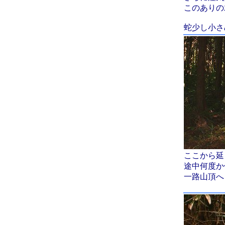
このありの
蛇少し小さ
ここから延
途中何度か
一路山頂へ