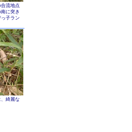
の合流地点
の南に突き
びっ子ラン
は、綺麗な