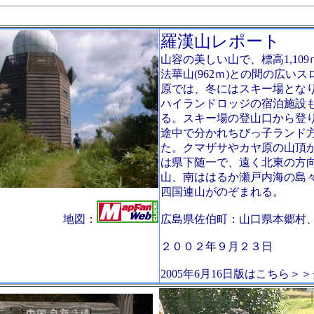
羅漢山レポート
山容の美しい山で、標高1,10
法華山(962ｍ)との間の広い
原では、冬にはスキー場とな
ハイランドロッジの宿泊施設
る。スキー場の登山口から登
途中で分かれちびっ子ランド
た。クマザサやカヤ原の山頂
は県下随一で、遠く北東の方
山、南ははるか瀬戸内海の島
四国連山がのぞまれる。
地図：
広島県佐伯町：山口県本郷村
２００２年９月２３日
2005年6月16日版はこちら＞＞