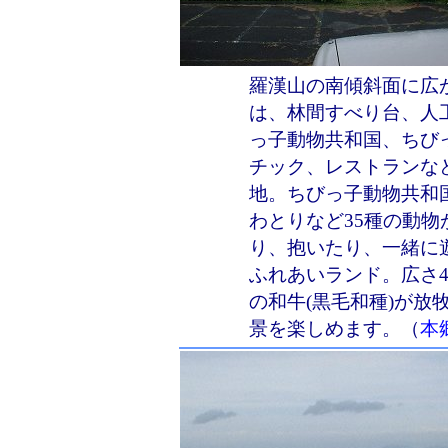
羅漢山の南傾斜面に広
は、林間すべり台、人
っ子動物共和国、ちび
チック、レストランな
地。ちびっ子動物共和
わとりなど35種の動
り、抱いたり、一緒に
ふれあいランド。広さ4
の和牛(黒毛和種)が放
景を楽しめます。（
本