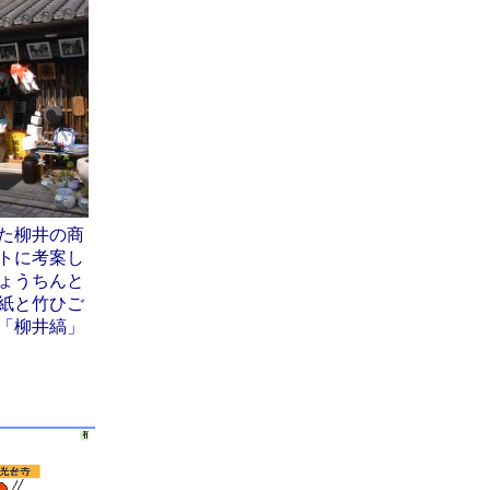
た柳井の商
トに考案し
ょうちんと
紙と竹ひご
「柳井縞」