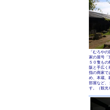
「むろやの
家の屋号「
５０隻もの
阪と手広く
指の商家で
め、本蔵、
部屋など、
す。（観光