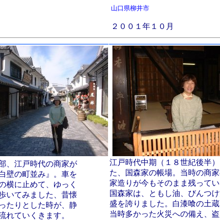
山口県柳井市
２００１年１０月
江戸時代中期（１８世紀後半）
部、江戸時代の商家が
た、国森家の帳場。当時の商家
白壁の町並み』。車を
家造りが今もそのまま残ってい
の横に止めて、ゆっく
国森家は、ともし油、びんつけ
歩いてみました、昔懐
盛を誇りました。白漆喰の土蔵
ったりとした時が、静
当時多かった火災への備え、盗
流れていくきます。