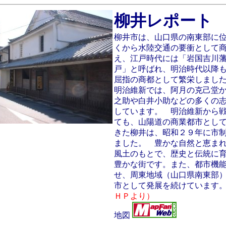
柳井レポート
柳井市は、山口県の南東部に
くから水陸交通の要衝として
え、江戸時代には「岩国吉川
戸」と呼ばれ、明治時代以降
屈指の商都として繁栄しまし
明治維新では、阿月の克己堂
之助や白井小助などの多くの
しています。 明治維新から
ても、山陽道の商業都市とし
きた柳井は、昭和２９年に市
ました。 豊かな自然と恵ま
風土のもとで、歴史と伝統に
豊かな街です。また、都市機
せ、周東地域（山口県南東部
市として発展を続けています
ＨＰより）
地図