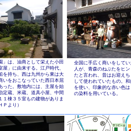
園」は、油商として栄えた小田
全国に手広く商いをしてい
室屋」に由来する。江戸時代、
人が、青森のねぶたをヒン
船を持ち、西は九州から東は大
たと言われ、昔はお迎えち
商いをおこなっていた西日本屈
して使われていたもの。和
あった。敷地内には、主屋を始
を使い、印象的な赤い色は
勘定蔵、米蔵、道具小屋、中間
の染料を用いている。
１１棟３５室もの建物がありま
ＨＰより）