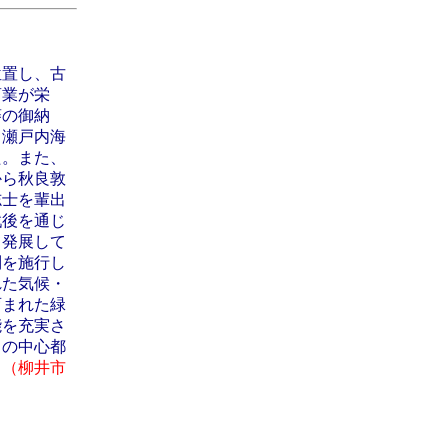
位置し、古
商業が栄
藩の御納
も瀬戸内海
た。また、
から秋良敦
志士を輩出
戦後を通じ
て発展して
制を施行し
れた気候・
育まれた緑
能を充実さ
）の中心都
。
（柳井市